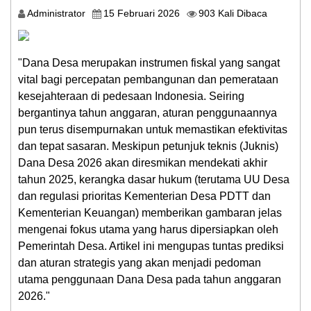
Administrator
15 Februari 2026
903 Kali Dibaca
Peta
Desa
"Dana Desa merupakan instrumen fiskal yang sangat
SDGs
vital bagi percepatan pembangunan dan pemerataan
Desa
kesejahteraan di pedesaan Indonesia. Seiring
bergantinya tahun anggaran, aturan penggunaannya
Lapak
Desa
pun terus disempurnakan untuk memastikan efektivitas
dan tepat sasaran. Meskipun petunjuk teknis (Juknis)
Pembangunan
Dana Desa 2026 akan diresmikan mendekati akhir
tahun 2025, kerangka dasar hukum (terutama UU Desa
Galeri
dan regulasi prioritas Kementerian Desa PDTT dan
Kementerian Keuangan) memberikan gambaran jelas
Pengaduan
mengenai fokus utama yang harus dipersiapkan oleh
Pemerintah Desa. Artikel ini mengupas tuntas prediksi
Pemerintah
dan aturan strategis yang akan menjadi pedoman
Desa
utama penggunaan Dana Desa pada tahun anggaran
2026."
Layanan