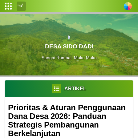
Login
Admin
Layanan
DESA SIDO DADI
Mandiri
Sungai Rumbai, Muko Muko
Wilayah
Administratif
desa
Calon
ARTIKEL
Pemilih
Prioritas & Aturan Penggunaan
Produk
Hukum
Dana Desa 2026: Panduan
Strategis Pembangunan
Informasi
Berkelanjutan
Publik