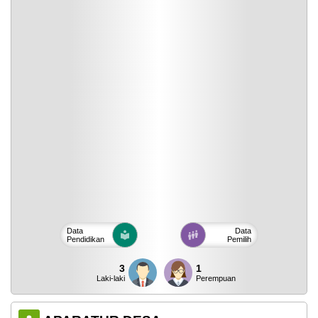
Data
Data
Pendidikan
Pemilih
3
1
Laki-laki
Perempuan